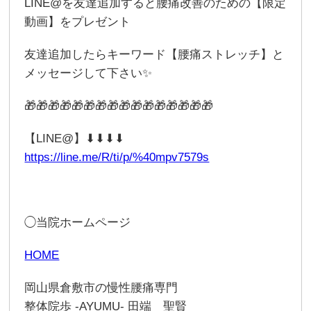
LINE@を友達追加すると腰痛改善のための【限定
動画】をプレゼント
友達追加したらキーワード【腰痛ストレッチ】と
メッセージして下さい✨
🎁🎁🎁🎁🎁🎁🎁🎁🎁🎁🎁🎁🎁🎁🎁🎁
【LINE@】⬇︎⬇︎⬇︎⬇︎
https://line.me/R/ti/p/%40mpv7579s
◯当院ホームページ
HOME
岡山県倉敷市の慢性腰痛専門
整体院歩 -AYUMU- 田端 聖賢