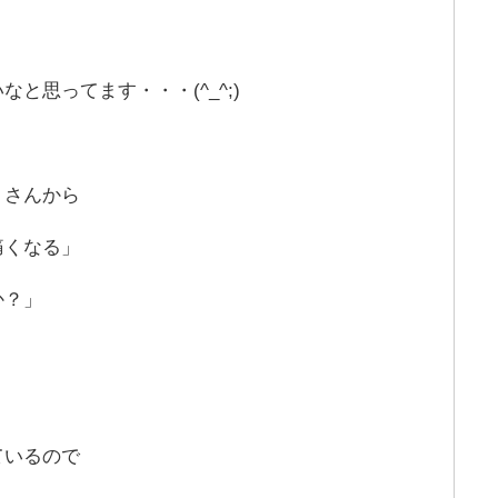
と思ってます・・・(^_^;)
トさんから
痛くなる」
か？」
ているので