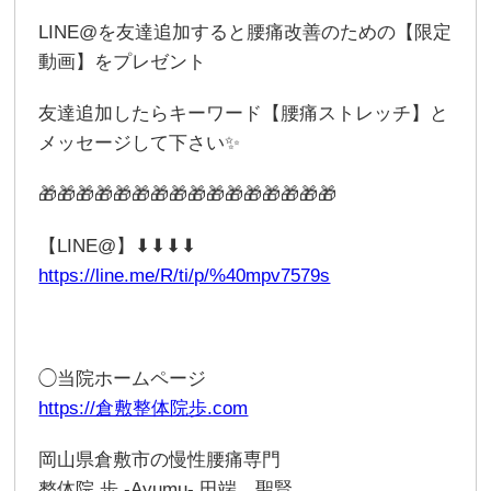
LINE@を友達追加すると腰痛改善のための【限定
動画】をプレゼント
友達追加したらキーワード【腰痛ストレッチ】と
メッセージして下さい✨
🎁🎁🎁🎁🎁🎁🎁🎁🎁🎁🎁🎁🎁🎁🎁🎁
【LINE@】⬇︎⬇︎⬇︎⬇︎
https://line.me/R/ti/p/%40mpv7579s
◯当院ホームページ
https://倉敷整体院歩.com
岡山県倉敷市の慢性腰痛専門
整体院 歩 -Ayumu- 田端 聖賢